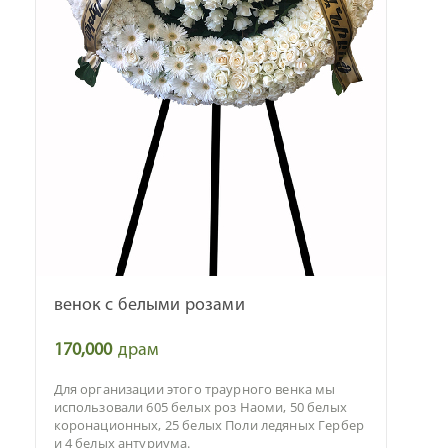
венок с белыми розами
170,000
драм
Для организации этого траурного венка мы
использовали 605 белых роз Наоми, 50 белых
коронационных, 25 белых Поли ледяных Гербер
и 4 белых антуриума.