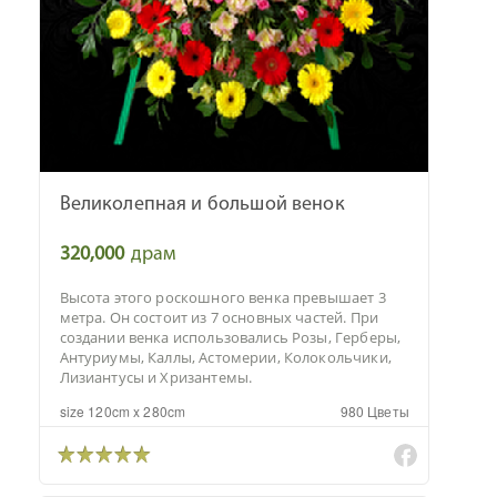
Великолепная и большой венок
320,000
драм
Высота этого роскошного венка превышает 3
метра. Он состоит из 7 основных частей. При
создании венка использовались Розы, Герберы,
Антуриумы, Каллы, Астомерии, Колокольчики,
Лизиантусы и Хризантемы.
size 120cm x 280cm
980 Цветы