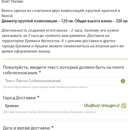
Вайт Наоми.
Венок сделан из сочетания двух композиций: круглой красной и
белой.
Диаметр круглой композиции – 120 см. Общая высота венка – 220 см.
Длительность создания этого венка – 2 часа, поэтому его нужно
заказывать за 2 часа до нужного вам времени. Доставка на
территории Еревана бесплатна. А с ценами доставки в другие
города Еревана и Арцаха можете ознакомиться на втором шаге во
время оформления заказа.
Пожалуйста, введите текст, который должен быть на ленте
соболезнования.
*
На некоторых венках также видна качественная рукопись ленты.
Город Доставки:
*
Անվճար Առաքում
Доставка траурного венка Доступно по все регионы Армении и Арцаха.
Дата и время доставки.
*