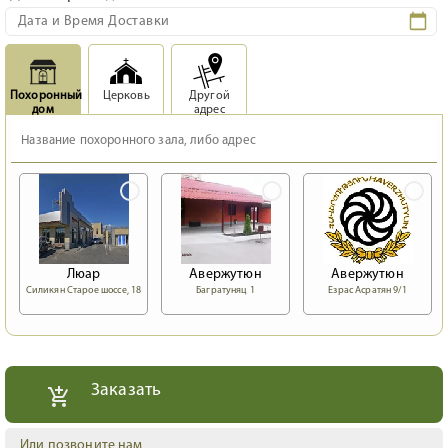
Похоронный
Церковь
Другой
дом
адрес
Люар
Авержутюн
Авержутюн
Силикян Старое шоссе, 18
Багратуняц 1
Езрас Асратян 9/1
Заказать
Или позвоните нам