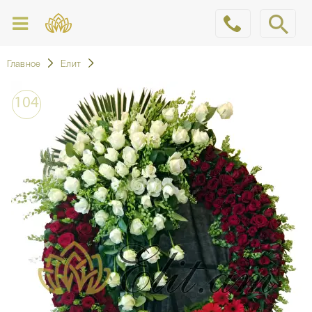
Главное
Елит
104